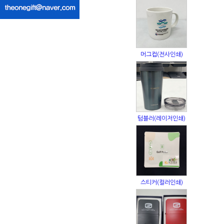
머그컵(전사인쇄)
텀블러(레이저인쇄)
스티커(컬러인쇄)