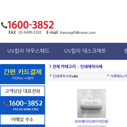
UV칼라 마우스패드
UV칼라 데스크매트
전체 카테고리
>
인쇄제작사례
인쇄제작사례
(48)
가죽패드/
보조배터리(레이저인쇄)