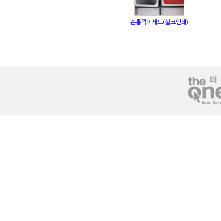
손톱깎이세트(실크인쇄)